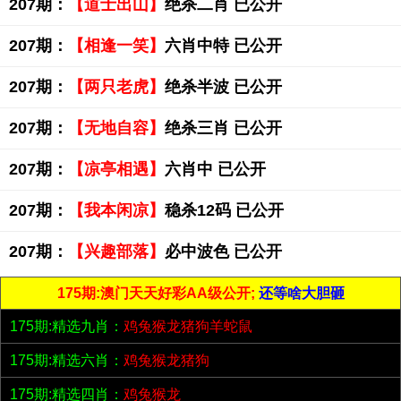
207期：
【道士出山】
绝杀二肖 已公开
207期：
【相逢一笑】
六肖中特 已公开
207期：
【两只老虎】
绝杀半波 已公开
207期：
【无地自容】
绝杀三肖 已公开
207期：
【凉亭相遇】
六肖中 已公开
207期：
【我本闲凉】
稳杀12码 已公开
207期：
【兴趣部落】
必中波色 已公开
175期:澳门天天好彩AA级公开;
还等啥大胆砸
175期:精选九肖：
鸡兔猴龙猪狗羊蛇鼠
175期:精选六肖：
鸡兔猴龙猪狗
175期:精选四肖：
鸡兔猴龙