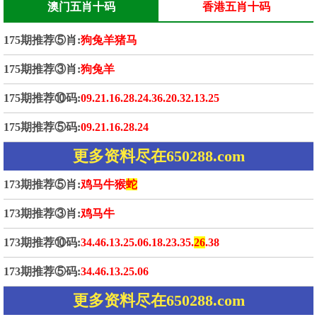
澳门五肖十码
香港五肖十码
175期推荐⑤肖:
狗兔羊猪马
175期推荐③肖:
狗兔羊
175期推荐⑩码:
09.21.16.28.24.36.20.32.13.25
175期推荐⑤码:
09.21.16.28.24
更多资料尽在650288.com
173期推荐⑤肖:
鸡马牛猴
蛇
173期推荐③肖:
鸡马牛
173期推荐⑩码:
34.46.13.25.06.18.23.35.
26
.38
173期推荐⑤码:
34.46.13.25.06
更多资料尽在650288.com