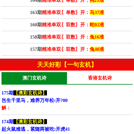
164期
精准单双〖单数〗开：
狗21准
163期
精准单双〖单数〗开：
马37准
160期
精准单双〖双数〗开：
蛇02准
158期
精准单双〖双数〗开：
兔16准
157期
精准单双〖双数〗开：
兔40准
天天好彩【一句玄机】
澳门玄机诗
香港玄机诗
175期
【澳彩玄机诗】
岂生千里马，难养万年松:开?00
解：
174期
【澳彩玄机诗】
起火鼠难逃，紧随两被吃:开虎41