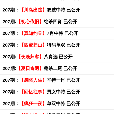
207期：
【川岛出逃】
双波中特 已公开
207期:
【初心依旧】
绝杀四肖 已公开
207期：
【真知灼见】
7肖中特 已公开
207期：
【四虎归山】
特码单双 已公开
207期:
【夜晚归客】
八肖选 已公开
207期:
【夏日奇遇】
稳杀二尾 已公开
207期：
【感慨人生】
平特一肖 已公开
207期：
【回忆往事】
男女中特 已公开
207期：
【疯狂一夜】
单双中特 已公开