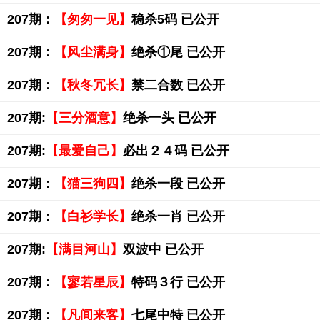
207期：
【匆匆一见】
稳杀5码 已公开
207期：
【风尘满身】
绝杀①尾 已公开
207期：
【秋冬冗长】
禁二合数 已公开
207期:
【三分酒意】
绝杀一头 已公开
207期:
【最爱自己】
必出２４码 已公开
207期：
【猫三狗四】
绝杀一段 已公开
207期：
【白衫学长】
绝杀一肖 已公开
207期:
【满目河山】
双波中 已公开
207期：
【寥若星辰】
特码３行 已公开
207期：
【凡间来客】
七尾中特 已公开