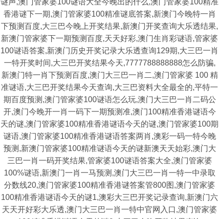
谜声,澳门管家婆100谜语大全今晚出的什么,澳门管家婆100精准
香港谜下一期,澳门管家婆100精准谜底答案,新澳门今晚特一肖
下预测百度,大三巴今晚上开奖结果,新澳门开奖查询大乐透结果,
新澳门管家婆下一期预测百度,天天好彩,澳门生肖彩谜语,管家婆
100谜语答案,新澳门历史开奖记录大乐透查询129期,大三巴一肖
一特开奖时间,大三巴开奖结果今天,7777788888888怎么防骗,
新澳门特一肖下预测百度,澳门大三巴一肖二,澳门管家婆 100 精
准谜语,大三巴开奖结果今天查询,大三巴资料大全最全的,平特一
期百度预测,澳门管家婆100谜语怎么玩,澳门大三巴一肖二码公
开,澳门今晚开一肖一码下一期预测准,澳门100精准香港谜语今
天的谜,澳门管家婆100精准香港谜语今天的谜,澳门管家婆100期
谜语,澳门管家婆100精准香港谜语答案两肖,澳彩一码一特今晚
预测,新澳门管家婆100精准谜语今天的谜新澳天天始彩,澳门大
三巴一肖一码开奖结果,管家婆100谜语答案大全,澳门管家婆
100%谜语,新澳门一肖一马预测,澳门大三巴一肖一特一中录取
分数线20,澳门管家婆100精准香港谜答案管800图,澳门管家婆
100精准香港谜语今天的谜1,澳彩大三巴开奖记录查询,新澳门六
天天开好彩大乐透,澳门大三巴一肖一特中官网入口,澳门管家婆