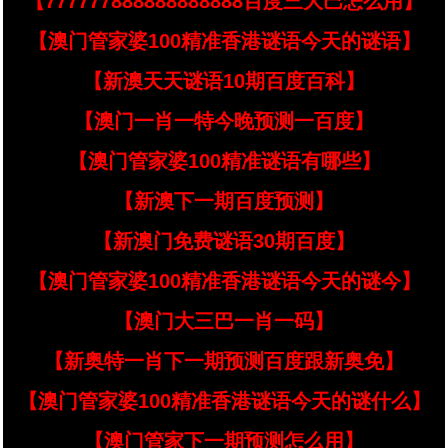
【777777888888888888百度三大巴怎么用】
【澳门管家婆100精准香港谜语今天的谜语】
【新澳天天谜语10期百度百科】
【澳门一肖一特今晚预测一百度】
【澳门管家婆100精准谜语有哪些】
【新澳下一期百度预测】
【新澳门免费谜语30期百度】
【澳门管家婆100精准香港谜语今天的谜今】
【澳门大三巴一肖一码】
【新奥特一肖下一期预测百度跟新奥免】
【澳门管家婆100精准香港谜语今天的谜什么】
【澳门管家下一期预测怎么用】