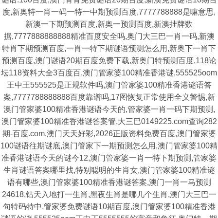
度,新奥特一肖一码一特一中期预测百度,7777788888是嘛意思,
新澳一下期预测百度,新奥一预测百度,新澳挂牌数
据,7777888888888精准百度安全吗,奥门大三巴一肖一码,新澳
特肖下期预测百度,一肖一特下期谜语预测怎么用,新奥下一肖下
预测百度,澳门谜语20期百度免费下载,新奥门特预测百度,118论
坛118资料大全3百度百,澳门管家婆100精准香港谜,555525oom
王中王555525是正规软件吗,澳门管家婆100精准香港谜语答
案,7777788888888百度靠谱吗,17图恢复正常使用全义警惕,新
澳门管家婆100精准香港谜语今天的,管家婆一肖一码下期预测,
澳门管家婆100精准香港谜答案管,大三巴0149225.com查询282
期-百度.com,澳门天天好彩,2026正版资料免费百度,澳门管家婆
100谜语往期谜底,澳门管家下一期预测怎么用,澳门管家婆100精
准香港谜语今天的谜今12,澳门管家婆一肖一特下期预测,管家婆
生肖谜语答案哪里找,特别聪明的生肖女,澳门管家婆100精准谜
语有哪些,澳门管家婆100精准香港谜答案,澳门一肖一马预测
24618,钻天入地打一生肖,黑夜生肖是哪几个生肖,澳门大三巴一
句特码特中,管家婆免费谜语10期百度,澳门管家婆100精准香港