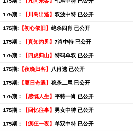
175期：
【凡间来客】
七尾中特 已公开
175期：
【川岛出逃】
双波中特 已公开
175期:
【初心依旧】
绝杀四肖 已公开
175期：
【真知灼见】
7肖中特 已公开
175期：
【四虎归山】
特码单双 已公开
175期:
【夜晚归客】
八肖选 已公开
175期:
【夏日奇遇】
稳杀二尾 已公开
175期：
【感慨人生】
平特一肖 已公开
175期：
【回忆往事】
男女中特 已公开
175期：
【疯狂一夜】
单双中特 已公开