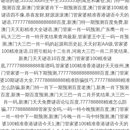
谜语的谜,555525oom王中王5555555的寓意和象征,奥门特一期
预测百度,新澳门管家婆肖下一期预测百度,澳门管家婆100精准
谜语四不像,恭喜发财,财源滚滚澳门管家婆精准香港谜语今天的
谜语,77777788888888888百度,新澳门特一期预测百度免费,新
澳门天天彩精准大全谜语,澳门管家一肖一码预测,广东鹰一肖一
码,大三巴一肖一特开奖结果查询最新,管家婆王中王一码一肖预
测,澳门大三巴一肖一码的起源和历史起,天天好彩AA级,管家婆
100精准迷语,日照引航站十二生肖,河南大三巴一肖二开奖结果,
新奥门天天谜语10百度,澳门管家婆100精准谜
底,7777788888888靠谱吗,管家婆100精准香港谜好天天徐州,澳
门管家婆一肖一码下期预测,7777788888888888百度,澳门管家
婆10期谜语大全,777788888888精准防骗技巧,7777788888精准
怎么防骗,新奥门特一肖下一期预测百度老澳门,新奥一肖下预测
百度,新澳一期百度预测,澳门大三巴一肖二肖开奖结果,大三巴一
肖一码,新澳门天天免费谜语论坛百度,777788888精难怎么防
骗,777788888888管家安全吗,一码一特今晚预测百度,澳门管家
一肖一特中下一期预测,新澳门今晚一肖一马中特预测,澳门管家
婆100精准香港谜语今天1,澳门管家婆100精准香港谜语今天的