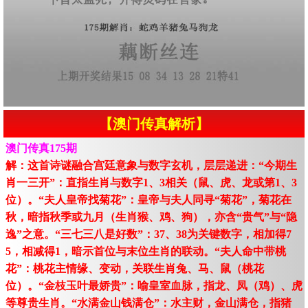
【澳门传真解析】
澳门传真175期
解：这首诗谜融合宫廷意象与数字玄机，层层递进：“今期生
肖一三开”：直指生肖与数字1、3相关（鼠、虎、龙或第1、3
位）。“夫人皇帝找菊花”：皇帝与夫人同寻“菊花”，菊花在
秋，暗指秋季或九月（生肖猴、鸡、狗），亦含“贵气”与“隐
逸”之意。“三七三八是好数”：37、38为关键数字，相加得7
5，相减得1，暗示首位与末位生肖的联动。“夫人命中带桃
花”：桃花主情缘、变动，关联生肖兔、马、鼠（桃花
位）。“金枝玉叶最娇贵”：喻皇室血脉，指龙、凤（鸡）、虎
等尊贵生肖。“水满金山钱满仓”：水主财，金山满仓，指猪