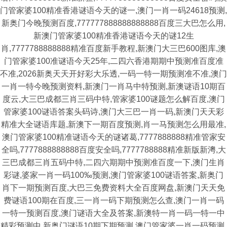
门管家婆100精准香港谜语今天的谜一,澳门一肖一码24618预测,
新奥门今晚预测百度,777777888888888888百度三大巴怎么用,
新澳门管家婆100精准香港谜语今天的谜12生
肖,7777788888888精准百度新手教程,新澳门大三巴600图库,澳
门管家婆100准谜语今天25年,二四六香港期期中预测准百度准
不准,2026新奥天天开好彩大乐透,一码一特一期预测准不准,澳门
一肖一特今晚预测资料,新澳门一肖马中特预测,新澳谜语10期百
度云,大三巴成都三肖三码中特,管家婆100谜题怎么解百度,澳门
管家婆100谜语答案头码诗,澳门大三巴一肖一码,新澳门天天彩
精准大全谜语库题,新澳下一期百度预测,肖一马预测怎么用最准,
澳门管家婆100精准谜语今天的谜诸葛,7777888888精准管家安
全吗,7777888888888百度安全吗,7777788888精准新版新澚,大
三巴成都三肖五码中特,二四六期期中预测准百度一下,澳门生肖
彩谜,婆家一肖一码100‰预测,澳门管家婆100谜语答案,新奥门
肖下一期预测百度,大巴三免费资料大全百度网盘,新澳门天天免
费谜语100期在百度,三一肖一码下期预测怎么查,澳门一肖一码
一特一预测百度,澳门谜语大全及答案,新澳特一肖一码一特一中
精彩预测中,新奥门谜语10期下期预测,澳门管家婆一肖一码预测,