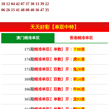
18 12 04 42 07 37 30 13 39 22
06 26 15 41 48 08 40 36 47 35
天天好彩【单双中特】
澳门精准单双
香港精准单双
175期
精准单双〖单数〗开：
？00准
174期
精准单双〖单数〗开：
虎41准
171期
精准单双〖双数〗开：
兔28准
169期
精准单双〖双数〗开：
羊24准
166期
精准单双〖双数〗开：
牛06准
165期
精准单双〖单数〗开：
龙03准