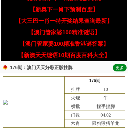
【新奥下一肖下预测百度】
【大三巴一肖一特开奖结果查询最新】
【澳门管家婆100精准谜语】
【澳门管家婆100精准香港谜答案】
【新澳天天谜语10期百度百科大全】
176期：澳门天天好彩正版挂牌
更多
176期
挂牌
10
火烧
牛
横批
捏手捏脚
门数
04,02
六肖
鼠狗猴猪羊龙